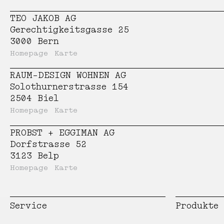
TEO JAKOB AG
Gerechtigkeitsgasse 25
3000 Bern
Homepage
Karte
RAUM-DESIGN WOHNEN AG
Solothurnerstrasse 154
2504 Biel
Homepage
Karte
PROBST + EGGIMAN AG
Dorfstrasse 52
3123 Belp
Homepage
Karte
UELI FRAUCHIGER
Luzernerstrasse 7
Service
Produkte
4800 Zofingen