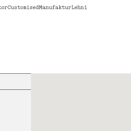
Werkdesign
Books
Corne
tor
Customised
Manufaktur
Lehni