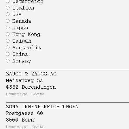
Österreich
Italien
Bench 109
Thélonious Goupil
USA
Kanada
Japan
Desk 110
Hanspeter Weidmann
Hong Kong
Taiwan
Bed 111
Thai Hua
Australia
China
Table 112
Christian Paul Kägi
Norway
Bench 113
Patrick Zulauf
ZAUGG & ZAUGG AG
Meisenweg 3a
4552 Derendingen
Bookshelf 114
Werkdesign
Homepage
Karte
Corner Chair 115
ZONA INNENEINRICHTUNGEN
Postgasse 60
3000 Bern
Homepage
Karte