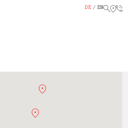
helf 114
r Chair 115
DE
EN