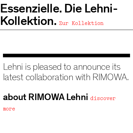
Essenzielle. Die Lehni-
Bench 109
Thélonious Goupil
Kollektion.
Zur Kollektion
Desk 110
Hanspeter Weidmann
Bed 111
Thai Hua
Table 112
Christian Paul Kägi
Lehni is pleased to announce its
latest collaboration with RIMOWA.
Bench 113
Patrick Zulauf
Bookshelf 114
Werkdesign
about RIMOWA Lehni
discover
Corner Chair 115
more